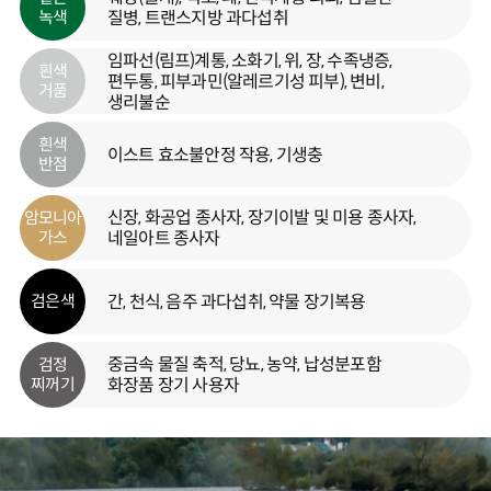
녹색
질병, 트랜스지방 과다섭취
임파선(림프)계통, 소화기, 위, 장, 수족냉증,
흰색
편두통, 피부과민(알레르기성 피부), 변비,
거품
생리불순
흰색
이스트 효소불안정 작용, 기생충
반점
신장, 화공업 종사자, 장기이발 및 미용 종사자,
암모니아
가스
네일아트 종사자
간, 천식, 음주 과다섭취, 약물 장기복용
검은색
중금속 물질 축적, 당뇨, 농약, 납성분포함
검정
찌꺼기
화장품 장기 사용자