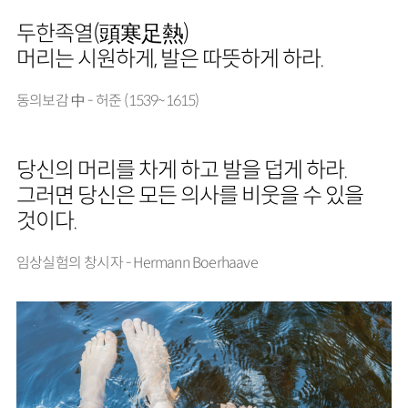
두한족열(頭寒足熱)
머리는 시원하게, 발은 따뜻하게 하라.
동의보감 中 - 허준 (1539~1615)
당신의 머리를 차게 하고 발을 덥게 하라.
그러면 당신은 모든 의사를 비웃을 수 있을
것이다.
임상실험의 창시자 - Hermann Boerhaave