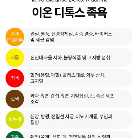
이온 디톡스 족욕
관절, 통풍, 신경성체질, 각종 염증, 바이러스
금색
및 세균 감염
(오렌지색)
신진대사율 저하, 불량식품 및 고지방 섭취
기름
혈전(용혈, 어혈), 콜레스테롤, 외부 상처,
적색
고지혈
과다 흡연, 간접 흡연, 지방잡질, 간, 죽은 세포
갈색
조각
신장, 방광, 전립선 자궁, 비뇨기계통, 부인과
황녹색
질병
췌장(쓸개), 식도, 폐, 면역계통 쇠퇴, 심혈관
짙은