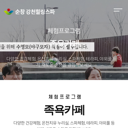
M
e
n
체험프로그램
u
O
족욕카페
p
e
다양한 건강체험, 온천치유 누리실, 스파체험, 테라피, 야외풀 등
이
n
제 새로운 순창을 경험해보세요
체험프로그램
족욕카페
다양한 건강체험, 온천치유 누리실, 스파체험, 테라피, 야외풀 등