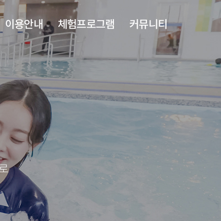
이용안내
체험프로그램
커뮤니티
층별안내
치유누리실
공지사항
이용안내
도반욕실
자주하는질문
족욕카페
주변관광지
야외풀
수로