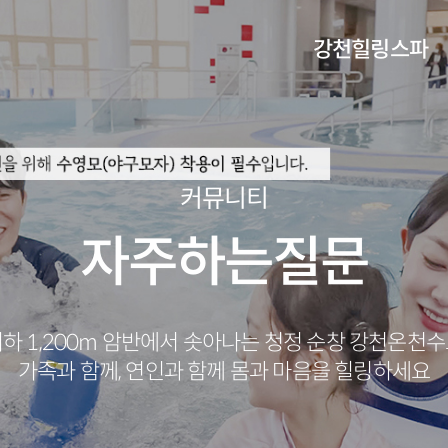
강천힐링스파
체험관안내
오시는길
커뮤니티
자주하는질문
하 1,200m 암반에서 솟아나는 청정 순창 강천온천
가족과 함께, 연인과 함께 몸과 마음을 힐링하세요