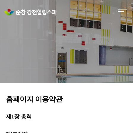
M
e
n
u
O
p
e
n
홈페이지 이용약관
제1장 총칙