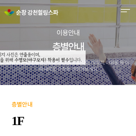
M
e
n
이용안내
u
O
층별안내
p
e
다양한 건강체험, 온천치유 누리실, 스파체험, 테라피, 야외풀 등
이
n
제 새로운 순창을 경험해보세요
층별안내
1F