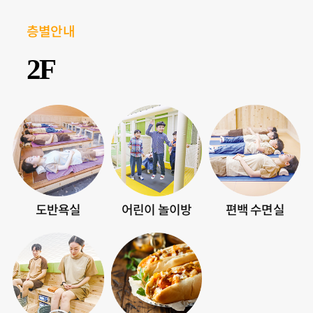
층별안내
2F
도반욕실
어린이 놀이방
편백 수면실