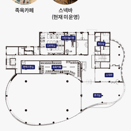
족욕카페
스넥바
(현재 미운영)