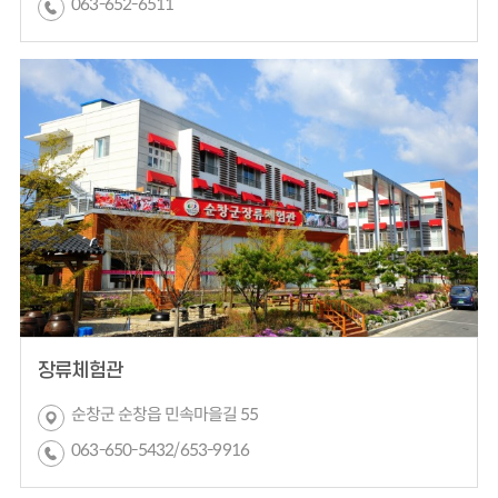
063-652-6511
장류체험관
순창군 순창읍 민속마을길 55
063-650-5432/653-9916