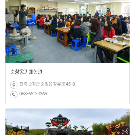
순창옹기체험관
전북 순창군 순창읍 장류로 45-8
063-652-4365