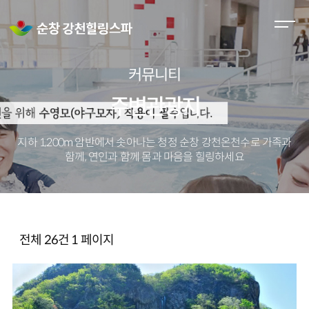
M
e
n
커뮤니티
u
O
주변관광지
p
e
지하 1,200m 암반에서 솟아나는 청정 순창 강천온천수로
가족과
n
함께, 연인과 함께 몸과 마음을 힐링하세요
전체 26건
1 페이지