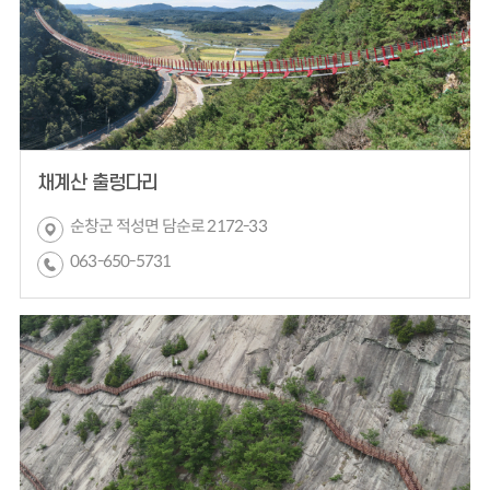
채계산 출렁다리
순창군 적성면 담순로 2172-33
063-650-5731