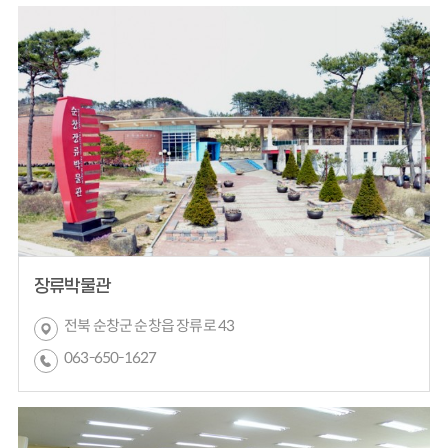
장류박물관
전북 순창군 순창읍 장류로 43
063-650-1627