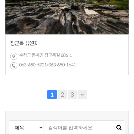
장군목 유원지
순창군 동계면 장군목길 686-1
063-650-5721/063-650-1641
2
3
1