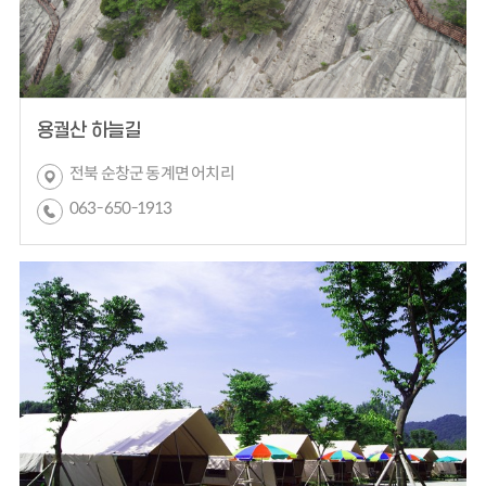
용궐산 하늘길
전북 순창군 동계면 어치리
063- 650-1913