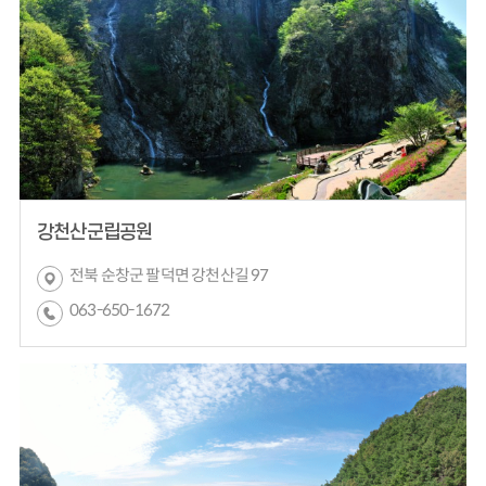
강천산군립공원
전북 순창군 팔덕면 강천산길 97
063-650-1672