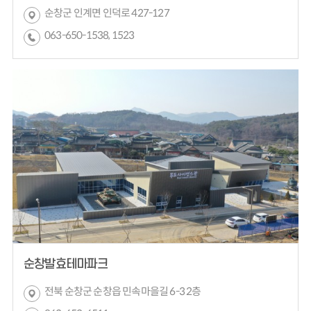
순창군 인계면 인덕로 427-127
063-650-1538, 1523
순창발효테마파크
전북 순창군 순창읍 민속마을길 6-3 2층