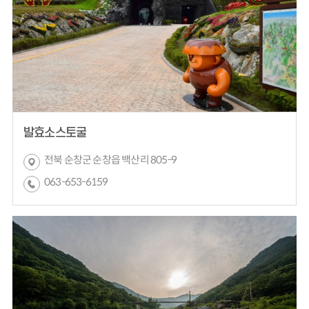
발효소스토굴
전북 순창군 순창읍 백산리 805-9
063-653-6159