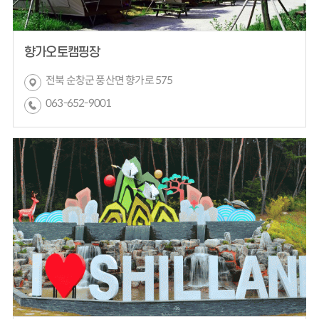
향가오토캠핑장
전북 순창군 풍산면 향가로 575
063-652-9001