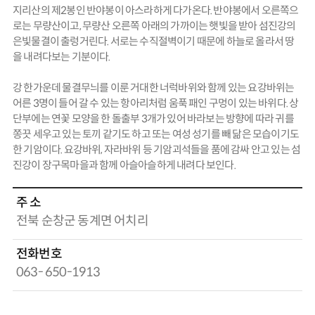
지리산의 제2봉인 반야봉이 아스라하게 다가온다. 반야봉에서 오른쪽으
로는 무량산이고, 무량산 오른쪽 아래의 가까이는 햇빛을 받아 섬진강의
은빛물결이 출렁거린다. 서로는 수직절벽이기 때문에 하늘로 올라서 땅
을 내려다보는 기분이다.
강 한가운데 물결무늬를 이룬 거대한 너럭바위와 함께 있는 요강바위는
어른 3명이 들어 갈 수 있는 항아리처럼 움푹 패인 구멍이 있는 바위다. 상
단부에는 연꽃 모양을 한 돌출부 3개가 있어 바라보는 방향에 따라 귀를
쫑끗 세우고 있는 토끼 같기도 하고 또는 여성 성기를 빼 닮은 모습이기도
한 기암이다. 요강바위, 자라바위 등 기암괴석들을 품에 감싸 안고 있는 섬
진강이 장구목마을과 함께 아슬아슬하게 내려다 보인다.
주 소
전북 순창군 동계면 어치리
전화번호
063- 650-1913