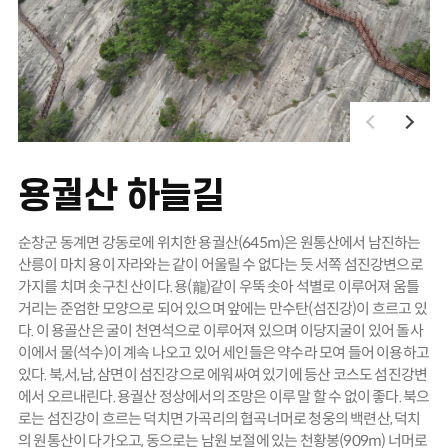
용궐산 하늘길
순창군 동계면 강동로에 위치한 용궐산(645m)은 원통산에서 남진하는
산릉이 마치 용이 자라와는 같이 어울릴 수 없다는 듯 서쪽 섬진강변으로
가지를 치며 솟구친 산이다. 용(龍)같이 우뚝 솟아 석별로 이루어져 움틀
거리는 준엄한 모양으로 되어 있으며 앞에는 만수탄(섬진강)이 흐르고 있
다. 이 용골산은 굴이 천연석으로 이루어져 있으며 이당지굴이 있어 돌사
이에서 물(석수)이 계속 나오고 있어 세인들은 약수라 모여 들어 이용하고
있다. 북,서,남, 삼면이 섬진강으로 에워싸여 있기에 등산 코스도 섬진강변
에서 오르내린다. 용궐산 정상에서의 조망은 이루 말 할 수 없이 좋다. 북으
로는 섬진강이 흐르는 덕치면 가곡리의 협곡너머로 청웅의 백련산, 덕치
의 원통산이 다가오고, 동으로는 남원 보절에 있는 천황봉(909m) 너머로