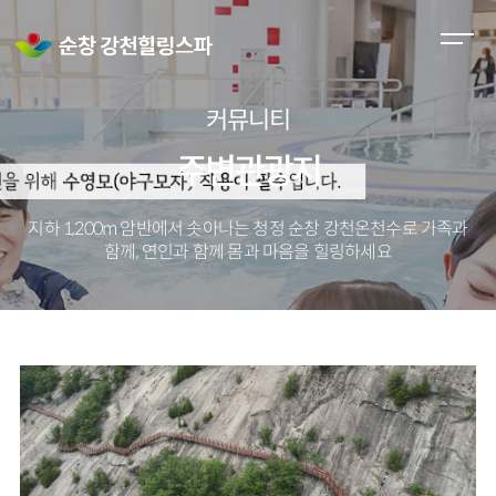
M
e
n
커뮤니티
u
O
주변관광지
p
e
지하 1,200m 암반에서 솟아나는 청정 순창 강천온천수로
가족과
n
함께, 연인과 함께 몸과 마음을 힐링하세요