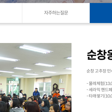
자주하는질문
순창
순창 고추장 
- 물레체험(13,
- 세라믹 핸드페인
- 타래쌓기(10,