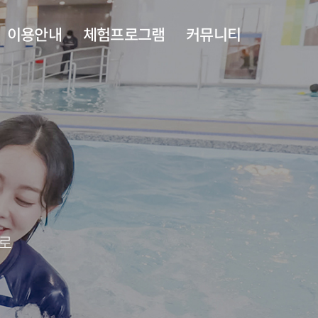
이용안내
체험프로그램
커뮤니티
층별안내
치유누리실
공지사항
이용안내
도반욕실
자주하는질문
족욕카페
주변관광지
야외풀
수로