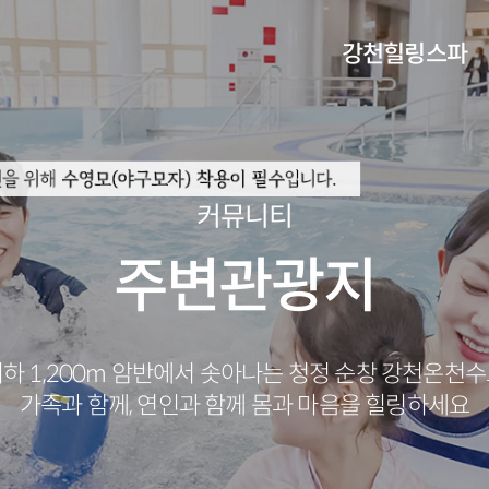
강천힐링스파
체험관안내
오시는길
커뮤니티
주변관광지
하 1,200m 암반에서 솟아나는 청정 순창 강천온천
가족과 함께, 연인과 함께 몸과 마음을 힐링하세요