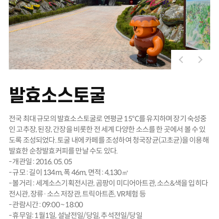
발효소스토굴
전국 최대 규모의 발효소스토굴로 연평균 15℃를 유지하며 장기 숙성중
인 고추장, 된장, 간장을 비롯한 전 세계 다양한 소스를 한 곳에서 볼 수 있
도록 조성되었다. 토굴 내에 카페를 조성하여 청국장균(고초균)을 이용해
발효한 순창발효커피를 만날 수도 있다.
- 개관일 : 2016. 05. 05
- 규모 : 길이 134m, 폭 46m, 면적 : 4,130㎡
- 볼거리 : 세계소스기획전시관, 곰팡이 미디어아트관, 소스&색을 입히다
전시관, 장류·소스 저장관, 트릭아트존, VR체험 등
- 관람시간 : 09:00 ~ 18:00
- 휴무일: 1월1일, 설날전일/당일, 추석전일/당일