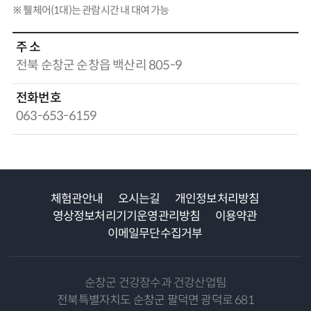
※ 휄체어(1대)는 관람시간 내 대여 가능
주 소
전북 순창군 순창읍 백산리 805-9
전화번호
063-653-6159
체험관안내
오시는길
개인정보처리방침
영상정보처리기기운영관리방침
이용약관
이메일무단수집거부
순창군 건강장수과 건강산업팀
전북특별자치도 순창군 팔덕면 광덕로 681