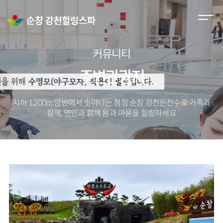
M
e
n
커뮤니티
u
O
주변관광지
p
e
지하 1,200m 암반에서 솟아나는 청정 순창 강천온천수로
가족과
n
함께, 연인과 함께 몸과 마음을 힐링하세요