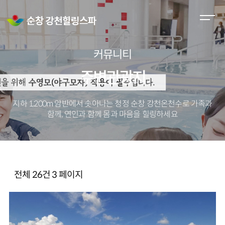
M
e
n
커뮤니티
u
O
주변관광지
p
e
지하 1,200m 암반에서 솟아나는 청정 순창 강천온천수로
가족과
n
함께, 연인과 함께 몸과 마음을 힐링하세요
전체 26건
3 페이지