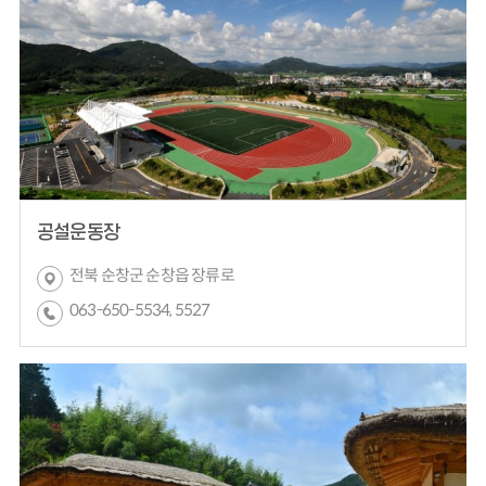
공설운동장
전북 순창군 순창읍 장류로
063-650-5534, 5527