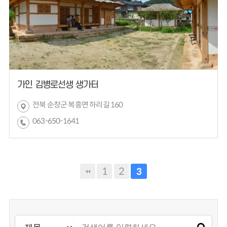
가인 김병로선생 생가터
전북 순창군 복흥면 하리길 160
063-650-1641
1
2
3