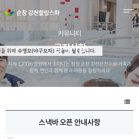
M
e
n
커뮤니티
u
O
공지사항
p
e
지하 1,200m 암반에서 솟아나는 청정 순창 강천온천수로
가족과
n
함께, 연인과 함께 몸과 마음을 힐링하세요
스낵바 오픈 안내사항