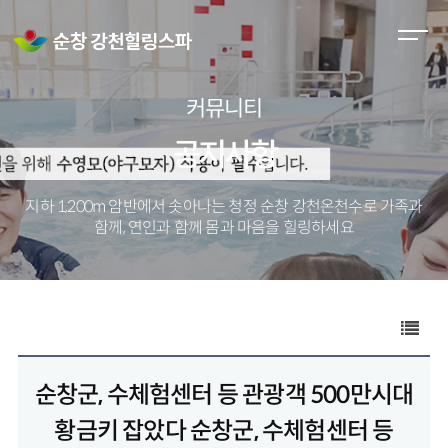
M
e
n
커뮤니티
u
O
공지사항
p
e
지하 1,200m 암반에서 솟아나는 청정 순창 강천온천수로
가족과
n
함께, 연인과 함께 몸과 마음을 힐링하세요
순창군, 수체험센터 등 관광객 500만시대
황금키 잡았다 순창군, 수체험센터 등