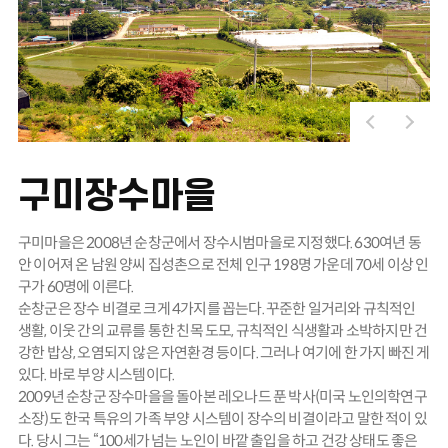
구미장수마을
구미마을은 2008년 순창군에서 장수시범마을로 지정했다. 630여년 동
안 이어져 온 남원 양씨 집성촌으로 전체 인구 198명 가운데 70세 이상 인
구가 60명에 이른다.
순창군은 장수 비결로 크게 4가지를 꼽는다. 꾸준한 일거리와 규칙적인
생활, 이웃 간의 교류를 통한 친목 도모, 규칙적인 식생활과 소박하지만 건
강한 밥상, 오염되지 않은 자연환경 등이다. 그러나 여기에 한 가지 빠진 게
있다. 바로 부양 시스템이다.
2009년 순창군 장수마을을 돌아본 레오나드 푼 박사(미국 노인의학연구
소장)도 한국 특유의 가족 부양 시스템이 장수의 비결이라고 말한 적이 있
다. 당시 그는 “100세가 넘는 노인이 바깥 출입을 하고 건강 상태도 좋은