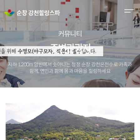
M
e
n
커뮤니티
u
O
주변관광지
p
e
지하 1,200m 암반에서 솟아나는 청정 순창 강천온천수로
가족과
n
함께, 연인과 함께 몸과 마음을 힐링하세요