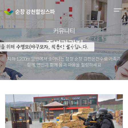
M
e
n
커뮤니티
u
O
주변관광지
p
e
지하 1,200m 암반에서 솟아나는 청정 순창 강천온천수로
가족과
n
함께, 연인과 함께 몸과 마음을 힐링하세요