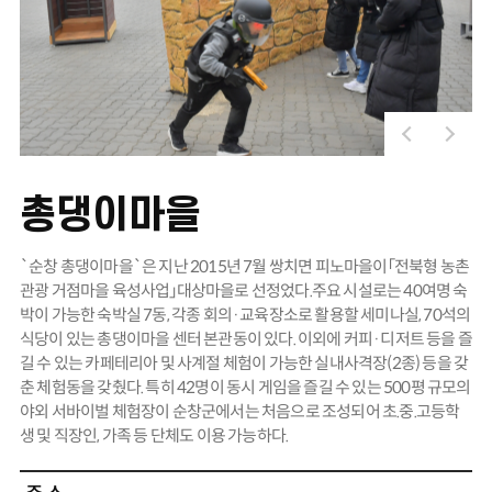
총댕이마을
`순창 총댕이마을`은 지난 2015년 7월 쌍치면 피노마을이「전북형 농촌
관광 거점마을 육성사업」대상마을로 선정었다.주요 시설로는 40여명 숙
박이 가능한 숙박실 7동, 각종 회의·교육장소로 활용할 세미나실, 70석의
식당이 있는 총댕이마을 센터 본관동이 있다. 이외에 커피·디저트 등을 즐
길 수 있는 카페테리아 및 사계절 체험이 가능한 실내사격장(2종) 등을 갖
춘 체험동을 갖췄다. 특히 42명이 동시 게임을 즐길 수 있는 500평 규모의
야외 서바이벌 체험장이 순창군에서는 처음으로 조성되어 초.중.고등학
생 및 직장인, 가족 등 단체도 이용 가능하다.