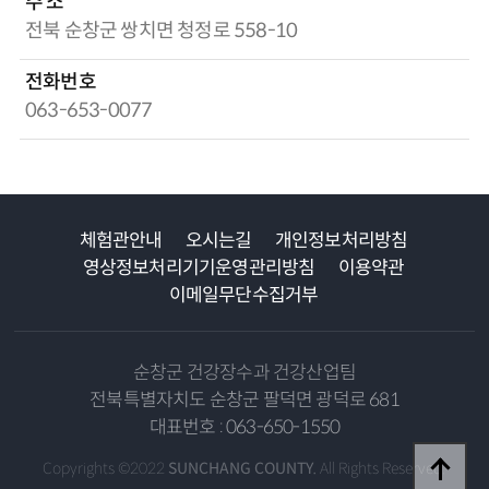
주 소
전북 순창군 쌍치면 청정로 558-10
전화번호
063-653-0077
체험관안내
오시는길
개인정보처리방침
영상정보처리기기운영관리방침
이용약관
이메일무단수집거부
순창군 건강장수과 건강산업팀
전북특별자치도 순창군 팔덕면 광덕로 681
대표번호 : 063-650-1550
Copyrights ©2022
SUNCHANG COUNTY.
All Rights Reserved.