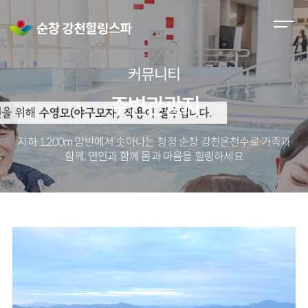
M
e
n
커뮤니티
u
O
주변관광지
p
e
지하 1,200m 암반에서 솟아나는 청정 순창 강천온천수로
가족과
n
함께, 연인과 함께 몸과 마음을 힐링하세요