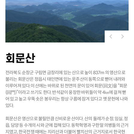
회문산
전라북도 순창군 구림면 금창리에 있는 산으로 높이 837m 의 영산으로
불리는 회문산은 정읍시 태인면에 있는 운주산이 동쪽으로 뻗어 내려와
이루어져 있다.이 산에는 바위로 된 천연의 문이 있어 회문(回文)을 “회문
(回門)”이라고 쓰기도 한다. 반석같이 웅장한 바위들이 약 4㎞에 걸쳐 뻗
어 있고 높고 우뚝 솟은 봉우리는 항상 구름에 잠겨 있다고 옛 문헌에 나와
있다.
회문산은 영산으로 불릴만큼 신비로운 산이다. 산의 둘레가 순창, 임실, 정
읍, 담양 등 수개의 시와 군에 접해 있다. 동학혁명과 구한말 의병들의 근거
지였고, 한국전쟁 때에는 지리산과 더불어 빨치산의 근거지로서 한국현