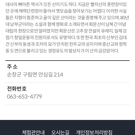
대사의 뼈아픈 역사가 깃든 산이기도 하다. 지금은 빨치산의 훈련장이있
던 곳에 체력단련장이 들어서 옛모습을 찾아보기는 어렵다. 이러한 사실
들은 지형이 험준하고 골이 깊은 산이라는 것을 증명해 주고 있으며, 80년
대 남부군이라는 소설과 함께 영화로 소개되면서 회문산이 남북간 이념
대립의 현장으로만 알려졌지만 회문산은 고추장 전설의 유래지, 일제 강
점기 항일운동의 진원지로서도 유명하다. 또한 한국 최초의 신부인 김대
건 신부의 동생과 조카의 묘가 안치된 천주교의 성지이며 증산교와 청학
동 도연으로 불리고 있는 갱정유도의 발상지가 이 산의 금강암이다.
주 소
순창군 구림면 안심길 214
전화번호
063-653-4779
체험관안내
오시는길
개인정보처리방침