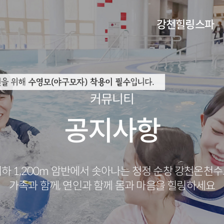
강천힐링스파
체험관안내
오시는길
커뮤니티
공지사항
하 1,200m 암반에서 솟아나는 청정 순창 강천온천
가족과 함께, 연인과 함께 몸과 마음을 힐링하세요