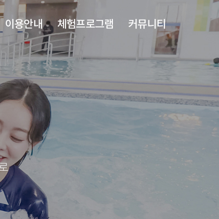
이용안내
체험프로그램
커뮤니티
층별안내
치유누리실
공지사항
이용안내
도반욕실
자주하는질문
족욕카페
주변관광지
야외풀
수로