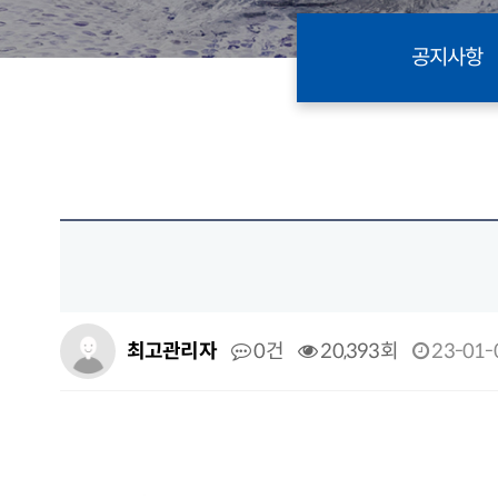
공지사항
최고관리자
0건
20,393회
23-01-