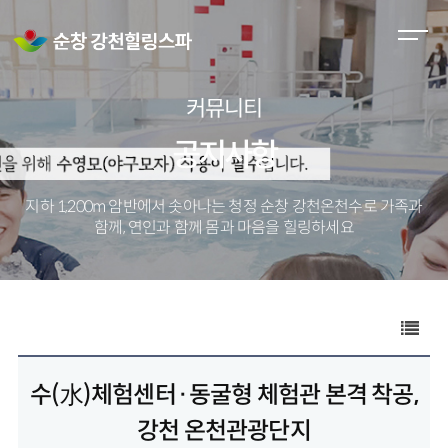
M
e
n
커뮤니티
u
O
공지사항
p
e
지하 1,200m 암반에서 솟아나는 청정 순창 강천온천수로
가족과
n
함께, 연인과 함께 몸과 마음을 힐링하세요
수(水)체험센터·동굴형 체험관 본격 착공,
강천 온천관광단지