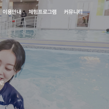
이용안내
체험프로그램
커뮤니티
층별안내
치유누리실
공지사항
이용안내
도반욕실
자주하는질문
족욕카페
주변관광지
야외풀
수로