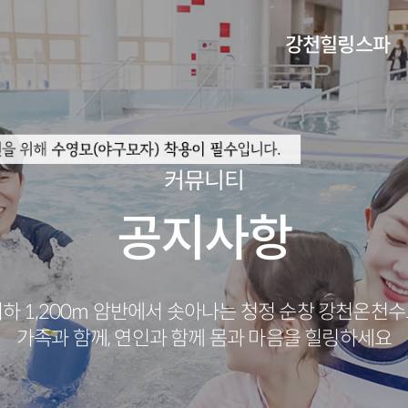
강천힐링스파
체험관안내
오시는길
커뮤니티
공지사항
하 1,200m 암반에서 솟아나는 청정 순창 강천온천
가족과 함께, 연인과 함께 몸과 마음을 힐링하세요