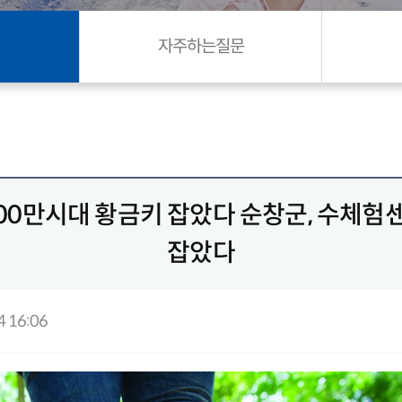
자주하는질문
00만시대 황금키 잡았다 순창군, 수체험
잡았다
 16:06