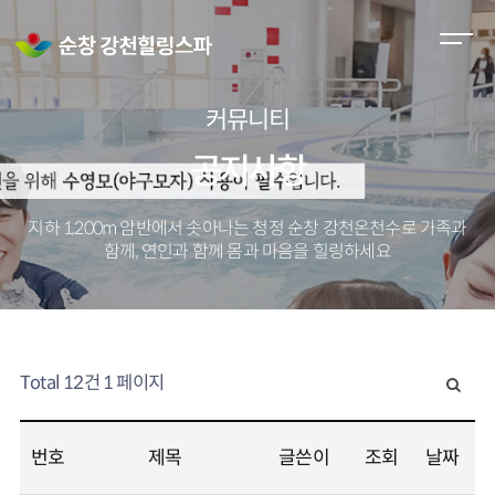
M
e
n
커뮤니티
u
O
공지사항
p
e
지하 1,200m 암반에서 솟아나는 청정 순창 강천온천수로
가족과
n
함께, 연인과 함께 몸과 마음을 힐링하세요
Total 12건
1 페이지
번호
제목
글쓴이
조회
날짜