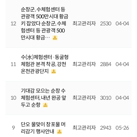
순창군, 수체험센터 등
관광객 500만시대 황금
12
키 잡았다 순창군, 수체
최고관리자
2530
04-04
험센터 등 관광객 500
만시대 황금…
수(水)체험센터·동굴형
11
체험관 본격 착공, 강천
최고관리자
2884
04-04
온천관광단지
기대감 모으는 순창 수
10
체험센터, 내년 완공 앞
최고관리자
3010
04-04
두고 순항
단오 물맞이 창포물 머
9
최고관리자
2943
05-26
리감기 행사안내