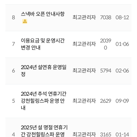
스낵바 오픈 안내사항
8
최고관리자
7038
08-12
이용요금 및 운영시간
2039
7
최고관리자
01-06
변경 안내
0
2024년 설연휴 운영일
6
최고관리자
5794
02-06
정
2024년 추석 연휴기간
5
강천힐링스파 운영 안
최고관리자
2629
09-09
내
2025년 설 명절 연휴기
4
간 강천힐링스파 운영
최고관리자
3165
01-14